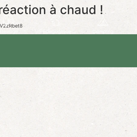
réaction à chaud !
MV2zRbet8
Élevage
Pédagogique
Camping